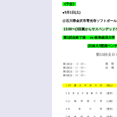
《予定》
●9月1日(土)
@石川県金沢市専光寺ソフトボール
13:00〜(3回裏からサスペンデッド
第1試合終了後 vs 岐阜経済大学
(日体大3塁側ベンチ