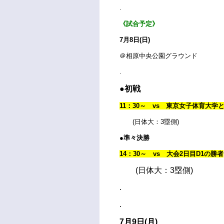
.
《試合予定》
7月8日(日)
＠相原中央公園グラウンド
.
●初戦
11：30～ vs 東京女子体育大
(日体大：3塁側)
●準々決勝
14：30～ vs 大会2日目D1の勝者
(日体大：3塁側)
.
.
7月9日(月)