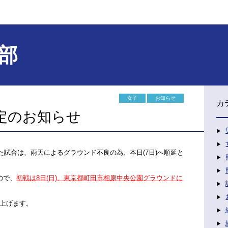
部
女子
お知らせ
カ
定のお知らせ
した試合は、雨天によるグラウンド不良の為、本日(7日)へ順延と
ので、
初戦は8日(日)、東京都町田市相原中央公園グラウンドに
上げます。