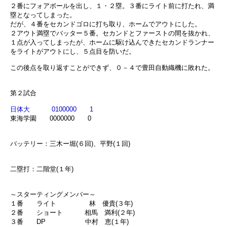
２番にフォアボールを出し、１・２塁。３番にライト前に打たれ、満
塁となってしまった。
だが、４番をセカンドゴロに打ち取り、ホームでアウトにした。
２アウト満塁でバッター５番。セカンドとファーストの間を抜かれ、
１点が入ってしまったが、ホームに駆け込んできたセカンドランナー
をライトがアウトにし、５点目を防いだ。
この後点を取り返すことができず、０－４で豊田自動織機に敗れた。
第２試合
日体大 0100000 1
東海学園 0000000 0
バッテリー：三木ー堀(６回)、平野(１回)
二塁打：二階堂(１年)
～スターティングメンバー～
１番 ライト 林 優貴(３年)
２番 ショート 相馬 満利(２年)
３番 DP 中村 恵(１年)