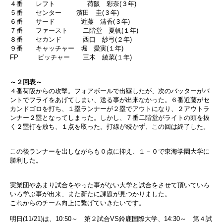
４番 レフト 荷阪 彩奈(３年)
５番 センター 濱田 圭(３年)
６番 サード 近藤 清香(３年)
７番 ファースト 二階堂 夏帆(１年)
８番 セカンド 西口 紗弓(２年)
９番 キャッチャー 堀 愛実(１年)
FP ピッチャー 三木 綾菜(１年)
～２回表～
４番荷阪からの攻撃。フォアボールで出塁したが、次のバッターがバ
ントでフライをあげてしまい、送る事が出来なかった。６番近藤がセ
カンドゴロを打ち、１塁ランナーが２塁でアウトになり、２アウトラ
ンナー２塁となってしまった。しかし、７番二階堂がライトの頭を抜
く２塁打を放ち、１点を取った。打線が続かず、この回は終了した。
この後ランナーを出しながらも０点に抑え、１－０で東海学園大学に
勝利した。
実業団やあまり試合をやった事がない大学と試合をさせて頂いていろ
いろ学ぶ事が出来、また新たに課題が見つかりました。
これからのチーム向上に繋げていきたいです。
明日(11/21)は、10:50～ 第２試合VS鈴鹿国際大学、14:30～ 第４試