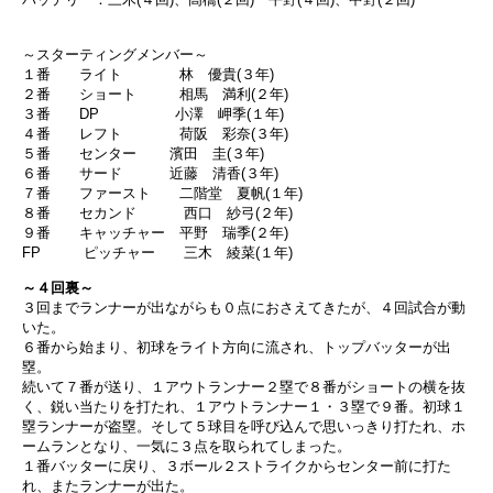
～スターティングメンバー～
１番 ライト 林 優貴(３年)
２番 ショート 相馬 満利(２年)
３番 DP 小澤 岬季(１年)
４番 レフト 荷阪 彩奈(３年)
５番 センター 濱田 圭(３年)
６番 サード 近藤 清香(３年)
７番 ファースト 二階堂 夏帆(１年)
８番 セカンド 西口 紗弓(２年)
９番 キャッチャー 平野 瑞季(２年)
FP ピッチャー 三木 綾菜(１年)
～４回裏～
３回までランナーが出ながらも０点におさえてきたが、４回試合が動
いた。
６番から始まり、初球をライト方向に流され、トップバッターが出
塁。
続いて７番が送り、１アウトランナー２塁で８番がショートの横を抜
く、鋭い当たりを打たれ、１アウトランナー１・３塁で９番。初球１
塁ランナーが盗塁。そして５球目を呼び込んで思いっきり打たれ、ホ
ームランとなり、一気に３点を取られてしまった。
１番バッターに戻り、３ボール２ストライクからセンター前に打た
れ、またランナーが出た。