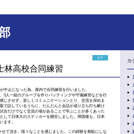
部
女子
カ
士林高校合同練習
合が中止になった為、屋内で合同練習を行いました。
、3人一組のグループを作りバッティングや守備練習などを行
感じさせず、楽しくコミュニケーションとり、交流を深めま
葉で話しているうちに、だんだんと会話が成り立ち打ち解け
試合だけでなく交流の場があることで学ぶことが多くあった
として日体大のステッカーを贈呈しました。帰国後も、日本
います。
させて頂き、様々なことを感じました。この経験を無駄にしな