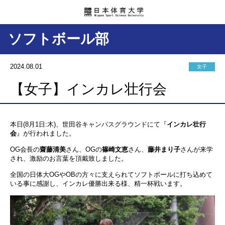
ソフトボール部
2024.08.01
女子
【女子】インカレ壮行会
本日(8月1日:木)、世田谷キャンパスグラウンドにて『
インカレ壮行
会
』が行われました。
OG会長の
齋藤清美
さん、OGの
篠崎文恵
さん、
藤井まり子
さんが来学
され、激励のお言葉を頂戴致しました。
全国の日体大OGやOBの方々に支えられてソフトボールに打ち込めて
いる事に感謝し、インカレ優勝出来る様、精一杯戦います。