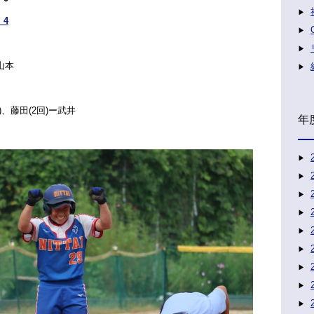
 4
山本
)、藤田(2回)ー武井
年