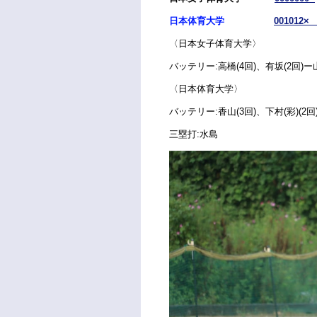
日本体育大学
001012×
〈日本女子体育大学〉
バッテリー:高橋(4回)、有坂(2回)ー
〈日本体育大学〉
バッテリー:香山(3回)、下村(彩)(2回
三塁打:水島