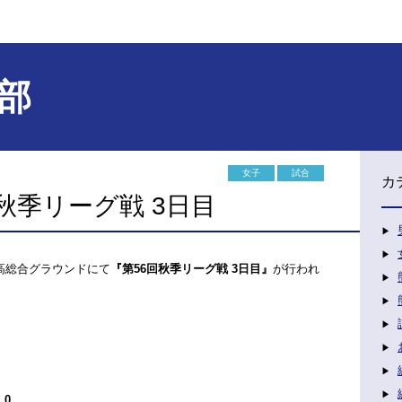
部
女子
試合
カ
秋季リーグ戦 3日目
日高総合グラウンドにて
『第56回秋季リーグ戦 3日目』
が行われ
0