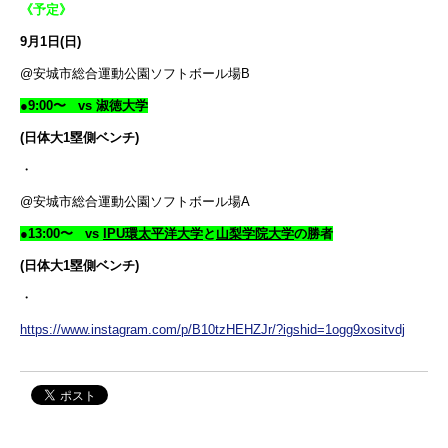
《予定》
9月1日(日)
@安城市総合運動公園ソフトボール場B
●9:00〜 vs 淑徳大学
(日体大1塁側ベンチ)
・
@安城市総合運動公園ソフトボール場A
●13:00〜 vs
IPU環太平洋大学
と
山梨学院大学
の勝者
(日体大1塁側ベンチ)
・
https://www.instagram.com/p/B10tzHEHZJr/?igshid=1ogg9xositvdj