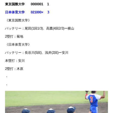
東京国際大学 0000001 1
日本体育大学 021000× 3
《東京国際大学》
バッテリー：尾田(1回1/3)、高鷹(4回2/3)ー横山
2塁打：菊地
《日本体育大学》
バッテリー：長谷川(5回)、浅井(2回)ー安川
本塁打：安川
2塁打：木原
・
・