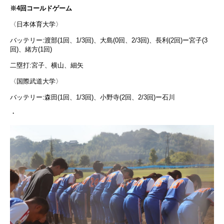
※4回コールドゲーム
〈日本体育大学〉
バッテリー:渡部(1回、1/3回)、大島(0回、2/3回)、長利(2回)ー宮子(3
回)、緒方(1回)
二塁打:宮子、横山、細矢
〈国際武道大学〉
バッテリー:森田(1回、1/3回)、小野寺(2回、2/3回)ー石川
・