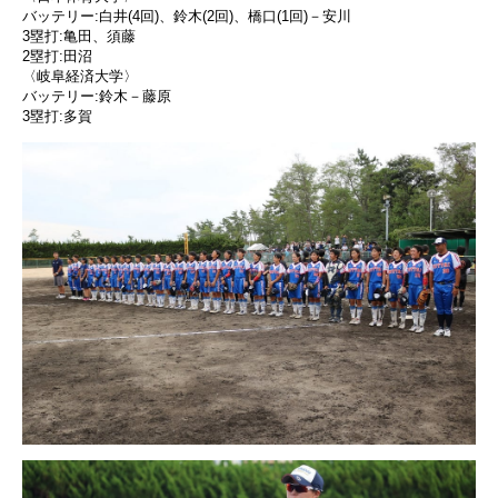
バッテリー:白井(4回)、鈴木(2回)、橋口(1回)－安川
3塁打:亀田、須藤
2塁打:田沼
〈岐阜経済大学〉
バッテリー:鈴木－藤原
3塁打:多賀