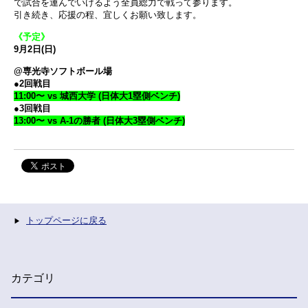
で試合を運んでいけるよう全員総力で戦って参ります。
引き続き、応援の程、宜しくお願い致します。
《予定》
9月2日(日)
@専光寺ソフトボール場
●2回戦目
11:00〜 vs 城西大学 (日体大1塁側ベンチ)
●3回戦目
13:00〜 vs A-1の勝者 (日体大3塁側ベンチ)
トップページに戻る
カテゴリ