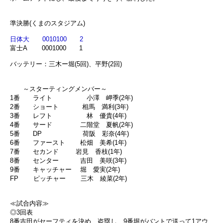
準決勝(くまのスタジアム)
日体大 0010100 2
富士A 0001000 1
バッテリー：三木ー堀(5回)、平野(2回)
～スターティングメンバー～
1番 ライト 小澤 岬季(2年)
2番 ショート 相馬 満利(3年)
3番 レフト 林 優貴(4年)
4番 サード 二階堂 夏帆(2年)
5番 DP 荷阪 彩奈(4年)
6番 ファースト 松畑 美希(1年)
7番 セカンド 岩見 香枝(1年)
8番 センター 吉田 美咲(3年)
9番 キャッチャー 堀 愛実(2年)
FP ピッチャー 三木 綾菜(2年)
≪試合内容≫
◎3回表
8番吉田がセーフティを決め、盗塁し、9番堀がバントで送って1アウ