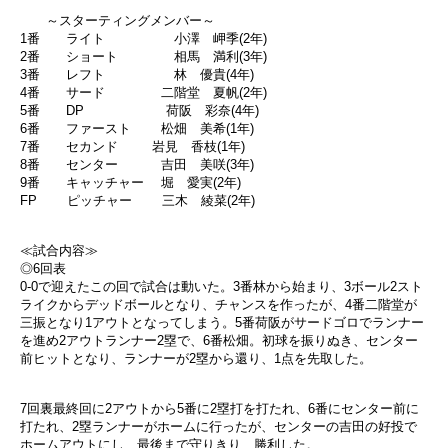
～スターティングメンバー～
1番 ライト 小澤 岬季(2年)
2番 ショート 相馬 満利(3年)
3番 レフト 林 優貴(4年)
4番 サード 二階堂 夏帆(2年)
5番 DP 荷阪 彩奈(4年)
6番 ファースト 松畑 美希(1年)
7番 セカンド 岩見 香枝(1年)
8番 センター 吉田 美咲(3年)
9番 キャッチャー 堀 愛実(2年)
FP ピッチャー 三木 綾菜(2年)
≪試合内容≫
◎6回表
0-0で迎えたこの回で試合は動いた。3番林から始まり、3ボール2スト
ライクからデッドボールとなり、チャンスを作ったが、4番二階堂が
三振となり1アウトとなってしまう。5番荷阪がサードゴロでランナー
を進め2アウトランナー2塁で、6番松畑。初球を振りぬき、センター
前ヒットとなり、ランナーが2塁から還り、1点を先取した。
7回裏最終回に2アウトから5番に2塁打を打たれ、6番にセンター前に
打たれ、2塁ランナーがホームに行ったが、センターの吉田の好投で
ホームアウトにし、最後まで守りきり、勝利した。