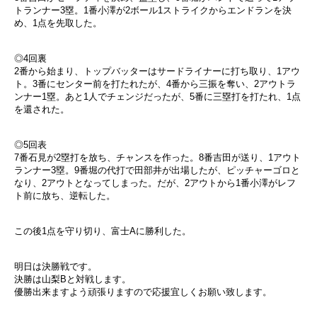
トランナー3塁。1番小澤が2ボール1ストライクからエンドランを決
め、1点を先取した。
◎4回裏
2番から始まり、トップバッターはサードライナーに打ち取り、1アウ
ト。3番にセンター前を打たれたが、4番から三振を奪い、2アウトラ
ンナー1塁。あと1人でチェンジだったが、5番に三塁打を打たれ、1点
を還された。
◎5回表
7番石見が2塁打を放ち、チャンスを作った。8番吉田が送り、1アウト
ランナー3塁。9番堀の代打で田部井が出場したが、ピッチャーゴロと
なり、2アウトとなってしまった。だが、2アウトから1番小澤がレフ
ト前に放ち、逆転した。
この後1点を守り切り、富士Aに勝利した。
明日は決勝戦です。
決勝は山梨Bと対戦します。
優勝出来ますよう頑張りますので応援宜しくお願い致します。