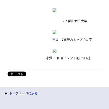
ｖｓ園田女子大学
吉田 3回表のトップで出塁
小澤 5回表にレフト前に逆転打
トップページに戻る