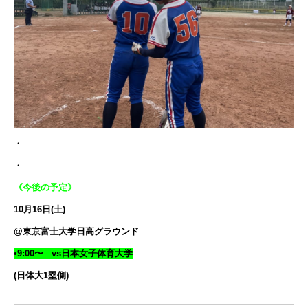
・
・
《今後の予定》
10月16日(土)
@東京富士大学日高グラウンド
•9:00〜 vs日本女子体育大学
(日体大1塁側)