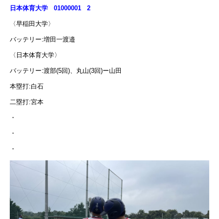
日本体育大学 01000001 2
〈早稲田大学〉
バッテリー:増田一渡邉
〈日本体育大学〉
バッテリー:渡部(5回)、丸山(3回)ー山田
本塁打:白石
二塁打:宮本
・
・
・