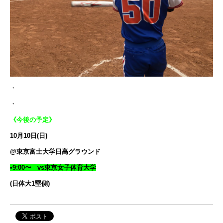
・
・
《今後の予定》
10月10日(日)
@東京富士大学日高グラウンド
•9:00〜 vs東京女子体育大学
(日体大1塁側)