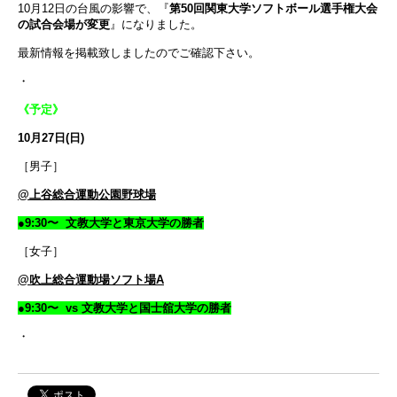
10月12日の台風の影響で、『
第50回関東大学ソフトボール選手権大会
の試合会場が変更
』になりました。
最新情報を掲載致しましたのでご確認下さい。
・
《予定》
10月27日(日)
［男子］
@上谷総合運動公園野球場
●9:30〜 文教大学と東京大学の勝者
［女子］
@吹上総合運動場ソフト場A
●9:30〜 vs 文教大学と国士舘大学の勝者
・