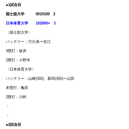
●1試合目
国士舘大学 0010100 2
日本体育大学 102000× 3
〈国士舘大学〉
バッテリー：穴久保ー吉江
3塁打：坂井
2塁打：小野寺
〈日本体育大学〉
バッテリー：山崎(3回)、新田(4回)ー山田
本塁打：亀田
2塁打：川村
・
・
●2試合目