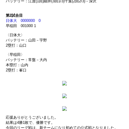
バッテリー：江渡(1回)細井(3回1/3)千葉(2回2/3)－深沢
第2試合目
日体大 0000000 0
早稲田 001000 1
〈日体大〉
バッテリー：山田－宇野
2塁打：山口
〈早稲田〉
バッテリー：常盤－大内
本塁打：山内
2塁打：峯口
応援ありがとうございました。
結果は4勝1敗で、優勝です。
今回のリーグ戦は、新チームになり初めての公式戦となりました。