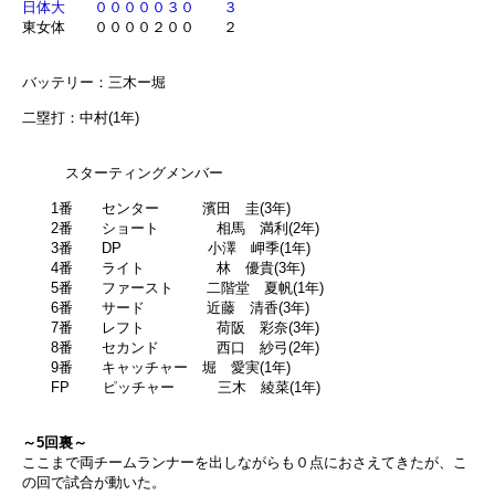
日体大 ０００００３０ ３
東女体 ００００２００ ２
バッテリー：三木ー堀
二塁打：中村(1年)
スターティングメンバー
1番 センター 濱田 圭(3年)
2番 ショート 相馬 満利(2年)
3番 DP 小澤 岬季(1年)
4番 ライト 林 優貴(3年)
5番 ファースト 二階堂 夏帆(1年)
6番 サード 近藤 清香(3年)
7番 レフト 荷阪 彩奈(3年)
8番 セカンド 西口 紗弓(2年)
9番 キャッチャー 堀 愛実(1年)
FP ピッチャー 三木 綾菜(1年)
～5回裏～
ここまで両チームランナーを出しながらも０点におさえてきたが、こ
の回で試合が動いた。