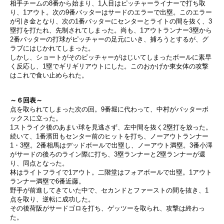
相手チームの8番から始まり、1人目はピッチャーライナーで打ち取
り、1アウト。次の9番バッターはサードのエラーで出塁。このエラー
が引き金となり、次の1番バッターにセンターとライトの間を抜く、3
塁打を打たれ、先制されてしまった。尚も、1アウトランナー3塁から
2番バッターの打球がピッチャーの足元にいき、捕ろうとするが、グ
ラブにはじかれてしまった。
しかし、ショートがそのピッチャーがはじいてしまったボールに素早
く反応し、1塁でギリギリアウトにした。このおかげか東女体の攻撃
はこれで食い止められた。
～６回表～
点を取られてしまった次の回。9番堀に代わって、中村がバッターボ
ックスに立った。
1ストライク後のあまい球を見逃さず、左中間を抜く2塁打を放った。
続いて、1番濱田もセンター前のヒットを打ち、ノーアウトランナー
1・3塁。2番相馬はデッドボールで出塁し、ノーアウト満塁。3番小澤
がサードの後ろのライン際に打ち、3塁ランナーと2塁ランナーが還
り、同点となった。
林はライトフライで1アウト。二階堂はフォアボールで出塁。1アウト
ランナー満塁で6番近藤。
野手が前進してきていた中で、セカンドとファーストの間を抜き、1
点を取り、逆転に成功した。
その後荷阪がサードゴロを打ち、ゲッツーを取られ、攻撃は終わっ
た。