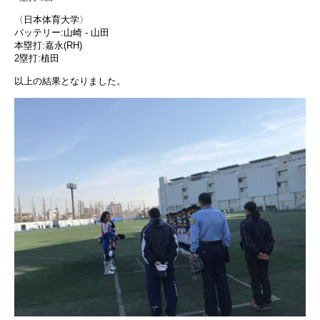
〈日本体育大学〉
バッテリー:山崎 - 山田
本塁打:嘉永(RH)
2塁打:植田
以上の結果となりました。