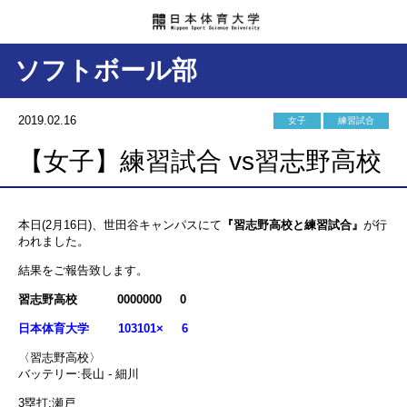
ソフトボール部
2019.02.16
女子
練習試合
【女子】練習試合 vs習志野高校
本日(2月16日)、世田谷キャンパスにて
『習志野高校と練習試合』
が行
われました。
結果をご報告致します。
習志野高校
0000000
0
日本体育大学 103101× 6
〈習志野高校〉
バッテリー:長山 - 細川
3塁打:瀬戸