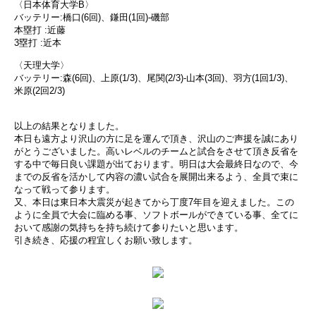
〈日本体育大学B〉
バッテリー:橋口(6回)、鎌田(1回)-磯部
本塁打 :近藤
3塁打 :近本
〈天理大学〉
バッテリー:森(6回)、上原(1/3)、尾関(2/3)-山本(3回)、羽方(1回1/3)、
米原(2回2/3)
以上の結果となりました。
本日も遠方より沢山の方に足を運んで頂き、沢山のご声援を誠にあり
がとうございました。高いレベルのチームと試合をさせて頂き反省を
する中で毎日良い課題が出ております。明日は大会最終日なので、今
までの反省を活かして内容の濃い試合を展開出来るよう、全員で束に
なって戦って参ります。
又、本日は東日本大震災が起きてから丁度7年目を迎えました。この
ように全員で大会に臨める事、ソフトボールができている事、全てに
おいて感謝の気持ちを持ち続けて参りたいと思います。
引き続き、応援の程宜しくお願い致します。