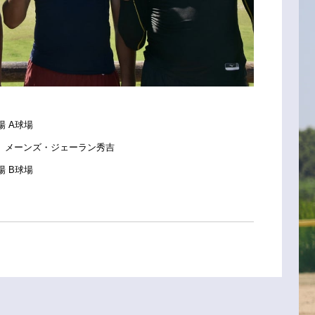
場
A
球場
、メーンズ・ジェーラン秀吉
場
B
球場