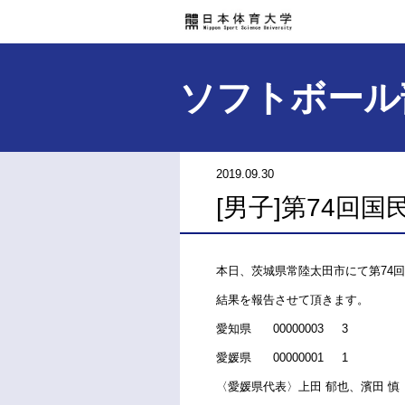
ソフトボール
2019.09.30
[男子]第74回国
本日、茨城県常陸太田市にて第
74
回
結果を報告させて頂きます。
愛知県
00000003
3
愛媛県
00000001
1
〈愛媛県代表〉上田
郁也、濱田
慎