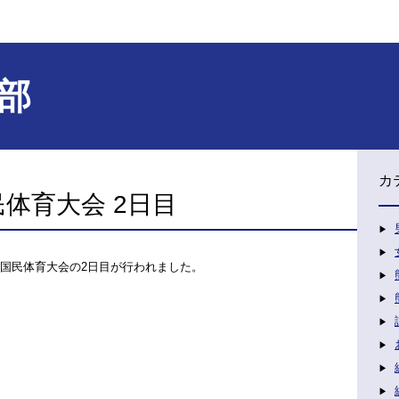
部
カ
民体育大会 2日目
国民体育大会の
2
日目が行われました。