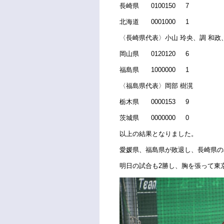
長崎県
0100150
7
北海道
0001000
1
〈長崎県代表〉小山
玲央、調
和政
岡山県
0120120
6
福島県
1000000
1
〈福島県代表〉岡部
樹滉
栃木県
0000153
9
茨城県
0000000
0
以上の結果となりました。
愛媛県、福島県が敗退し、長崎県の
明日の試合も
2
勝し、胸を張って東