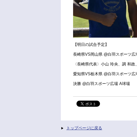
【明日の試合予定】
長崎県
VS
岡山県
@
白羽スポーツ広
〈長崎県代表〉小山
玲央、調
和政
愛知県
VS
栃木県
@
白羽スポーツ広
決勝
@
白羽スポーツ広場
A
球場
トップページに戻る