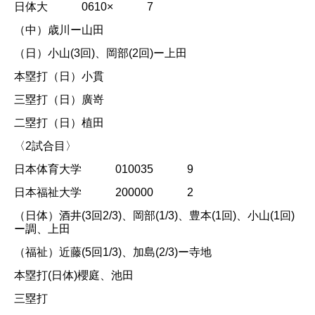
日体大 0610× 7
（中）歳川ー山田
（日）小山(3回)、岡部(2回)ー上田
本塁打（日）小貫
三塁打（日）廣嵜
二塁打（日）植田
〈2試合目〉
日本体育大学 010035 9
日本福祉大学 200000 2
（日体）酒井(3回2/3)、岡部(1/3)、豊本(1回)、小山(1回)
ー調、上田
（福祉）近藤(5回1/3)、加島(2/3)ー寺地
本塁打(日体)櫻庭、池田
三塁打