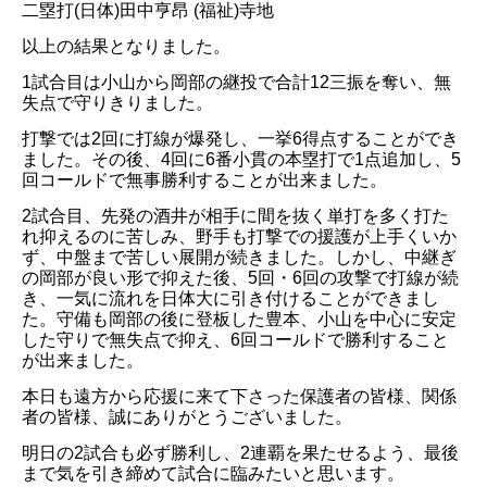
二塁打(日体)田中亨昂 (福祉)寺地
以上の結果となりました。
1試合目は小山から岡部の継投で合計12三振を奪い、無
失点で守りきりました。
打撃では2回に打線が爆発し、一挙6得点することができ
ました。その後、4回に6番小貫の本塁打で1点追加し、5
回コールドで無事勝利することが出来ました。
2試合目、先発の酒井が相手に間を抜く単打を多く打た
れ抑えるのに苦しみ、野手も打撃での援護が上手くいか
ず、中盤まで苦しい展開が続きました。しかし、中継ぎ
の岡部が良い形で抑えた後、5回・6回の攻撃で打線が続
き、一気に流れを日体大に引き付けることができまし
た。守備も岡部の後に登板した豊本、小山を中心に安定
した守りで無失点で抑え、6回コールドで勝利すること
が出来ました。
本日も遠方から応援に来て下さった保護者の皆様、関係
者の皆様、誠にありがとうございました。
明日の2試合も必ず勝利し、2連覇を果たせるよう、最後
まで気を引き締めて試合に臨みたいと思います。