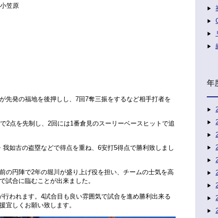
ー小笠原
年
が先発の福地を後押しし、7回7奪三振をするなど相手打者を
ンで2点を先制し、2回には1番倉見のスーリーベースヒットで追
・我如古の盗塁などで得点を重ね、6安打5得点で勝利致しまし
前の円陣で2年の堀川が盛り上げ役を担い、チームの士気を高
で試合に臨むことが出来ました。
が行われます。4試合目も良い雰囲気で試合を進め勝利出来る
援宜しくお願い致します。