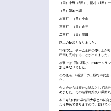
（国）小野（5回）、揚村（1回）
（日）福地ー調
本塁打 （日）小山
三塁打 （日）倉見
二塁打 （日）濱田
以上の結果となりました。
守備では、チーム全体の盛り上がり
圧倒し完封することが出来ました。
攻撃では1回に3番小山のホームラ
加点を取りました。
その後も、6番濱田の二塁打や代走
た。
今大会からは新たな試みとして試合
めました。その結果終始良い雰囲気
本日4試合目に早稲田大学との試合
よう努めて参りますので、続けて応