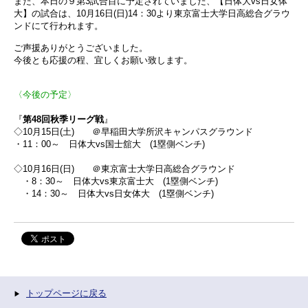
また、本日の９第3試合目に予定されていました、【日体大vs日女体
大】の試合は、10月16日(日)14：30より東京富士大学日高総合グラウ
ンドにて行われます。
ご声援ありがとうございました。
今後とも応援の程、宜しくお願い致します。
〈今後の予定〉
『
第48回秋季リーグ戦
』
◇10月15日(土) ＠早稲田大学所沢キャンパスグラウンド
・11：00～ 日体大vs国士舘大 (1塁側ベンチ)
◇10月16日(日) ＠東京富士大学日高総合グラウンド
・8：30～ 日体大vs東京富士大 (1塁側ベンチ)
・14：30～ 日体大vs日女体大 (1塁側ベンチ)
トップページに戻る