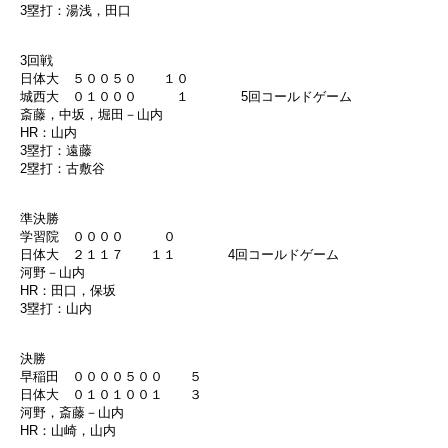
3塁打：湯浅，田口
3回戦
日体大 ５００５０ １０
城西大 ０１０００ １ 5回コールドゲーム
斎藤，中坂，堀田－山内
HR：山内
3塁打：遠藤
2塁打：古敷谷
準決勝
学習院 ００００ ０
日体大 ２１１７ １１ 4回コールドゲーム
河野－山内
HR：田口，保坂
3塁打：山内
決勝
早稲田 ００００５００ ５
日体大 ０１０１００１ ３
河野，斎藤－山内
HR：山崎，山内