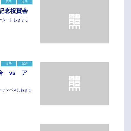
男子
女子
年記念祝賀会
ータニにおきまし
女子
試合
 vs ア
沢キャンパスにおきま