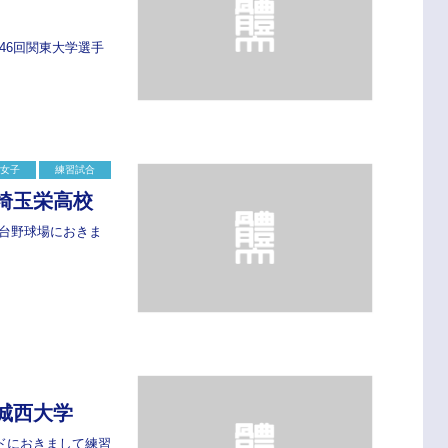
46回関東大学選手
女子
練習試合
埼玉栄高校
志台野球場におきま
城西大学
ンドにおきまして練習