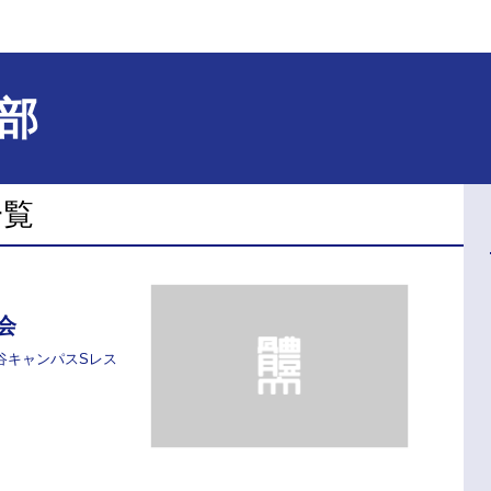
部
一覧
会
谷キャンパスSレス