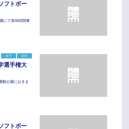
学ソフトボー
園にて第46回関東
女子
試合
学選手権大
郷運動公園におきま
学ソフトボー