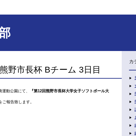
部
カ
回熊野市長杯 Bチーム 3日目
崎運動公園にて、
『第12回熊野市長杯大学女子ソフトボール大
をご報告致します。