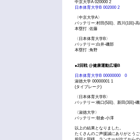
中京大学A 020000 2
日本体育大学B 002000 2
〈中京大学A〉
バッテリー:村田(5回)、西川(1回)-
本塁打 :佐藤
〈日本体育大学B〉
バッテリー:白井-磯部
本塁打 :角野
●2回戦 @健康運動広場B
日本体育大学B 00000000 0
淑徳大学 00000001 1
(タイブレーク)
〈日本体育大学B〉
バッテリー:橋口(5回)、新田(3回)-
〈淑徳大学〉
バッテリー:朝倉-小澤
以上の結果となりました。
たくさんのご声援誠にありがとうご
前回と同様、ランナーが出てからの