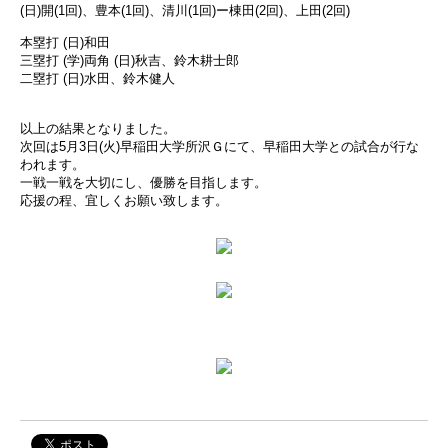
(日)開(1回)、豊本(1回)、清川(1回)ー棟田(2回)、上田(2回)
本塁打 (日)和田
三塁打 (学)両角 (日)秋吉、鈴木耕士郎
二塁打 (日)水田、鈴木健人
以上の結果となりました。
次回は5月3日(火)早稲田大学所沢Ｇにて、早稲田大学との試合が行な
われます。
一戦一戦を大切にし、優勝を目指します。
応援の程、宜しくお願い致します。