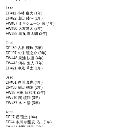
1set
DF#11 小林 慶大 (1年)
DF#22 山田 陸斗 (1年)
FW#87 ミキシェーン 豪 (4年)
FW#90 大友隆太 (2年)
FW#88 黒丸 隆太朗 (3年)
2set
DF#39 古谷 理玖 (3年)
DF#97 久保 琉之介 (2年)
FW#48 泉浦 快渡 (4年)
FW#43 河村 魁人 (1年)
DF#21 中尾 草太 (1年)
3set
DF#61 谷川 真也 (4年)
DF#33 藤田 朝陽 (2年)
FW#8 三瓶 日和汰 (3年)
FW#10 関 琉翔 (3年)
FW#87 水上 陽 (3年)
4set
DF#7 堤 琉空 (1年)
DF#4 市川 樹里安 佑二(1年)