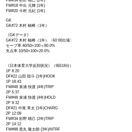
FW#34 杉野 晴己 (2年)
FW#18 中出 元輝 (1年)
FW#20 今村 元紀 (1年)
GK
GK#72 木村 柚稀（1年）
《GKデータ》
GK#72 木村 柚稀（1年）〈60:00出場〉
セーブ率:40/50×100＝80.0%
失点率:10/50×100=20.0%
《日本体育大学反則状況》（9回18分）
1P 8:20
DF#22 山田 陸斗 (1年)HOOK
1P 18:43
FW#48 泉浦 快渡 (4年)TRIP
2P 5:37
FW#48 泉浦 快渡 (4年)HOLD
2P 9:32
DF#21 中尾 草太 (1年)CHARG
2P 12:09
FW#34 杉野 晴己 (2年)TRIP
2P 14:12
FW#88 黒丸 隆太朗 (3年)INTRF