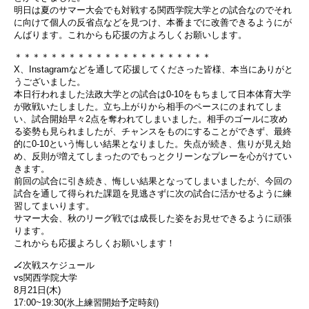
明日は夏のサマー大会でも対戦する関西学院大学との試合なのでそれ
に向けて個人の反省点などを見つけ、本番までに改善できるようにが
んばります。これからも応援の方よろしくお願いします。
＊＊＊＊＊＊＊＊＊＊＊＊＊＊＊＊＊＊＊＊＊＊
X、Instagramなどを通して応援してくださった皆様、本当にありがと
うございました。
本日行われました法政大学との試合は0-10をもちまして日本体育大学
が敗戦いたしました。立ち上がりから相手のペースにのまれてしま
い、試合開始早々2点を奪われてしまいました。相手のゴールに攻め
る姿勢も見られましたが、チャンスをものにすることができず、最終
的に0-10という悔しい結果となりました。失点が続き、焦りが見え始
め、反則が増えてしまったのでもっとクリーンなプレーを心がけてい
きます。
前回の試合に引き続き、悔しい結果となってしまいましたが、今回の
試合を通して得られた課題を見逃さずに次の試合に活かせるように練
習してまいります。
サマー大会、秋のリーグ戦では成長した姿をお見せできるように頑張
ります。
これからも応援よろしくお願いします！
🏒次戦スケジュール
vs関西学院大学
8月21日(木)
17:00~19:30(氷上練習開始予定時刻)