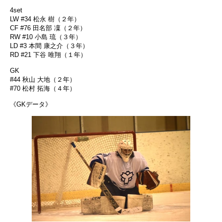
4set
LW #34 松永 樹（２年）
CF #76 田名部 凜（２年）
RW #10 小島 琉（３年）
LD #3 本間 康之介（３年）
RD #21 下谷 唯翔（１年）
GK
#44 秋山 大地（２年）
#70 松村 拓海（４年）
《GKデータ》