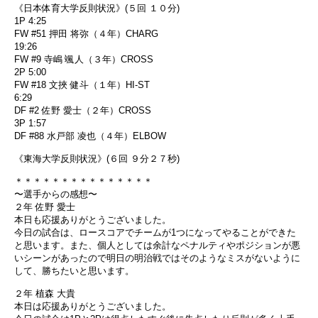
《日本体育大学反則状況》(５回 １０分)
1P 4:25
FW #51 押田 将弥（４年）CHARG
19:26
FW #9 寺嶋 颯人（３年）CROSS
2P 5:00
FW #18 文挾 健斗（１年）HI-ST
6:29
DF #2 佐野 愛士（２年）CROSS
3P 1:57
DF #88 水戸部 凌也（４年）ELBOW
《東海大学反則状況》(６回 ９分２７秒)
＊＊＊＊＊＊＊＊＊＊＊＊＊＊＊
〜選手からの感想〜
２年 佐野 愛士
本日も応援ありがとうございました。
今日の試合は、ロースコアでチームが1つになってやることができた
と思います。また、個人としては余計なペナルティやポジションが悪
いシーンがあったので明日の明治戦ではそのようなミスがないように
して、勝ちたいと思います。
２年 植森 大貴
本日は応援ありがとうございました。