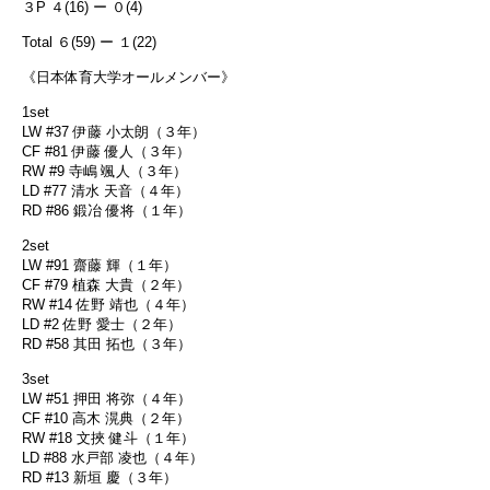
３P ４(16) ー ０(4)
Total ６(59) ー １(22)
《日本体育大学オールメンバー》
1set
LW #37 伊藤 小太朗（３年）
CF #81 伊藤 優人（３年）
RW #9 寺嶋 颯人（３年）
LD #77 清水 天音（４年）
RD #86 鍛冶 優将（１年）
2set
LW #91 齋藤 輝（１年）
CF #79 植森 大貴（２年）
RW #14 佐野 靖也（４年）
LD #2 佐野 愛士（２年）
RD #58 其田 拓也（３年）
3set
LW #51 押田 将弥（４年）
CF #10 高木 滉典（２年）
RW #18 文挾 健斗（１年）
LD #88 水戸部 凌也（４年）
RD #13 新垣 慶（３年）