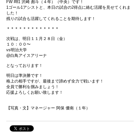
FW #81 沢崎 彪斗（４年）（中央）です！
1ゴール1アシストと、本日の試合の2得点に絡む活躍を見せてくれま
した！
残りの試合も活躍してくれることを期待します！
＊＊＊＊＊＊＊＊＊＊＊＊＊
次戦は、明日１１月２８日（金）
１０：００〜
vs明治大学
@白鳥アイスアリーナ
となっております！
明日は準決勝です！
格上の相手ですが、最後まで諦めず全力で戦います！
全員で勝利を掴みましょう！
応援よろしくお願い致します！
【写真・文】マネージャー 阿保 優南（１年）