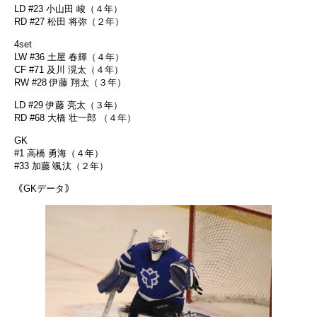
LD #23 小山田 峻（４年）
RD #27 松田 将弥（２年）
4set
LW #36 土屋 春輝（４年）
CF #71 及川 滉太（４年）
RW #28 伊藤 翔太（３年）
LD #29 伊藤 亮太（３年）
RD #68 大橋 壮一郎 （４年）
GK
#1 高橋 勇海（４年）
#33 加藤 颯汰（２年）
｟GKデータ｠