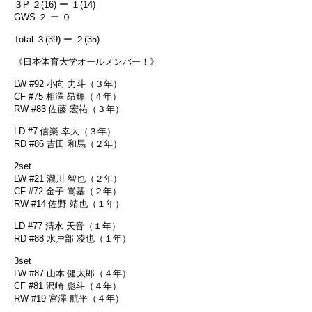
３P ２(16) ー １(14)
GWS ２ ー ０
Total ３(39) ー ２(35)
《日本体育大学オールメンバー！》
LW #92 小向 力斗（３年）
CF #75 相澤 昂輝（４年）
RW #83 佐藤 宏祐（３年）
LD #7 信楽 幸大（３年）
RD #86 吉田 和馬（２年）
2set
LW #21 瀧川 智也（２年）
CF #72 金子 嵩基（２年）
RW #14 佐野 靖也（１年）
LD #77 清水 天音（１年）
RD #88 水戸部 凌也（１年）
3set
LW #87 山本 健太郎（４年）
CF #81 沢崎 彪斗（４年）
RW #19 宮澤 航平（４年）