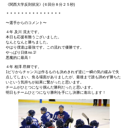
《関西大学反則状況》(６回分８分２５秒)
＊＊＊＊＊＊＊＊＊＊＊＊＊＊＊
〜選手からのコメント〜
４年 及川 滉太です。
本日も応援有難うございました。
なんとなんと勝ちました。
やはり僕達は最強です。この流れで優勝です。
やっぱり日体no.1!
悪魔的に最高！
４年 相澤 昂輝です。
1ピリからチャンスは作るものも決めきれず逆に一瞬の気の緩みで失
点してしまい、焦る場面がありましたが、最後まで誰も諦めず勝ちた
いという気持ちが結果に繋がったと思います。
チームがひとつになり掴んだ勝利だったと思います。
明日もチームひとつになり勝利を手にし決勝に進出します！