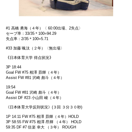
#1 高橋 勇海（４年）〈 60:00出場、2失点〉
セーブ率：33/35＊100=94.29
失点率：2/35＊100=5.71
#33 加藤 颯汰（２年）〈無出場〉
｟日本体育大学 得点状況｠
3P 18:44
Goal FW #75 相澤 昴輝（４年）
Assist FW #81 沢崎 彪斗（４年）
19:54
Goal FW #81 沢崎 彪斗（４年）
Assist DF #23 小山田 峻（４年）
《日本体育大学反則状況》(３回 ３分３０秒)
1P 14:11 FW #75 相澤 昴輝（４年）HOLD
3P 58:55 FW #75 相澤 昂輝 （４年） HOLD
59:35 DF #7 信楽 幸大 （３年） ROUGH