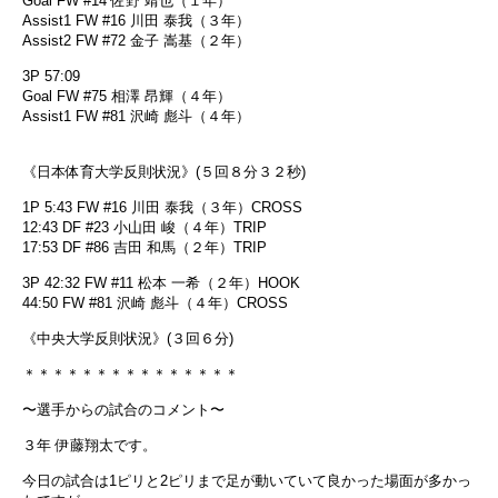
Goal FW #14 佐野 靖也（１年）
Assist1 FW #16 川田 泰我（３年）
Assist2 FW #72 金子 嵩基（２年）
3P 57:09
Goal FW #75 相澤 昂輝（４年）
Assist1 FW #81 沢崎 彪斗（４年）
《日本体育大学反則状況》(５回８分３２秒)
1P 5:43 FW #16 川田 泰我（３年）CROSS
12:43 DF #23 小山田 峻（４年）TRIP
17:53 DF #86 吉田 和馬（２年）TRIP
3P 42:32 FW #11 松本 一希（２年）HOOK
44:50 FW #81 沢崎 彪斗（４年）CROSS
《中央大学反則状況》(３回６分)
＊＊＊＊＊＊＊＊＊＊＊＊＊＊＊
〜選手からの試合のコメント〜
３年 伊藤翔太です。
今日の試合は1ピリと2ピリまで足が動いていて良かった場面が多かっ