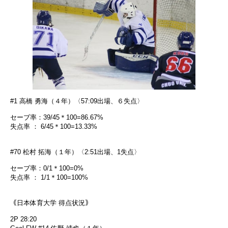
#1 高橋 勇海（４年）〈57:09出場、６失点〉
セーブ率：39/45＊100=86.67%
失点率 ： 6/45＊100=13.33%
#70 松村 拓海（１年）〈2:51出場、1失点〉
セーブ率：0/1＊100=0%
失点率 ： 1/1＊100=100%
｟日本体育大学 得点状況｠
2P 28:20