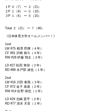
１P ０（7） ー ２（21）
２P １（8） ー ０（10）
３P １（6） ー ５（15）
Total ２（21） ー ７（46）
《日本体育大学オールメンバー！》
1set
LW #75 相澤 昂輝（４年）
CF #81 沢崎 彪斗（４年）
RW #28 伊藤 翔太（３年）
LD #27 松田 将弥（２年）
RD #88 水戸部 凌也（１年）
2set
LW #16 川田 泰我（３年）
CF #72 金子 嵩基（２年）
RW #14 佐野 靖也（１年）
LD #29 北嶋 晋平（２年）
RD #77 清水 天音（１年）