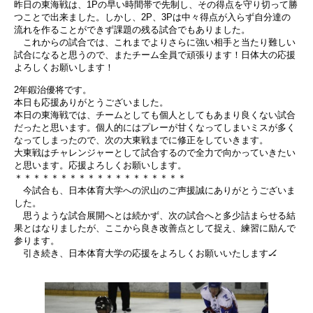
昨日の東海戦は、1Pの早い時間帯で先制し、その得点を守り切って勝
つことで出来ました。しかし、2P、3Pは中々得点が入らず自分達の
流れを作ることができず課題の残る試合でもありました。
これからの試合では、これまでよりさらに強い相手と当たり難しい
試合になると思うので、またチーム全員で頑張ります！日体大の応援
よろしくお願いします！
2年鍜治優将です。
本日も応援ありがとうございました。
本日の東海戦では、チームとしても個人としてもあまり良くない試合
だったと思います。個人的にはプレーが甘くなってしまいミスが多く
なってしまったので、次の大東戦までに修正をしていきます。
大東戦はチャレンジャーとして試合するので全力で向かっていきたい
と思います。応援よろしくお願いします。
＊＊＊＊＊＊＊＊＊＊＊＊＊＊＊＊＊＊＊
今試合も、日本体育大学への沢山のご声援誠にありがとうございま
した。
思うような試合展開へとは続かず、次の試合へと多少詰まらせる結
果とはなりましたが、ここから良き改善点として捉え、練習に励んで
参ります。
引き続き、日本体育大学の応援をよろしくお願いいたします🏒