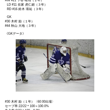
RW #21 下谷 唯翔（２年）
LD #11 在家 虎仁朗（３年）
RD #16 鈴木 瑛祐（３年）
GK
#30 木村 励（１年）
#44 秋山 大地（３年）
《GKデータ》
#30 木村 励（１年）〈60:00出場〉
セーブ率:22/22＊100＝100.0%