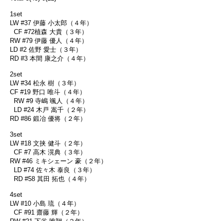
1set
LW #37 伊藤 小太郎（４年）
CF #72植森 大貴（３年）
RW #79 伊藤 優人（４年）
LD #2 佐野 愛士（３年）
RD #3 本間 康之介（４年）
2set
LW #34 松永 樹（３年）
CF #19 野口 唯斗（４年）
RW #9 寺嶋 颯人（４年）
LD #24 木戸 嵩千（２年）
RD #86 鍛冶 優将（２年）
3set
LW #18 文挟 健斗（２年）
CF #7 高木 滉典（３年）
RW #46 ミキシェーン 豪（２年）
LD #74 佐々木 泰良（３年）
RD #58 其田 拓也（４年）
4set
LW #10 小島 琉（４年）
CF #91 齋藤 輝（２年）