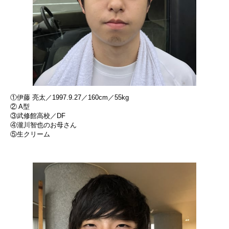
①伊藤 亮太／1997.9.27／160cm／55kg
② A型
③武修館高校／DF
④瀧川智也のお母さん
⑤生クリーム