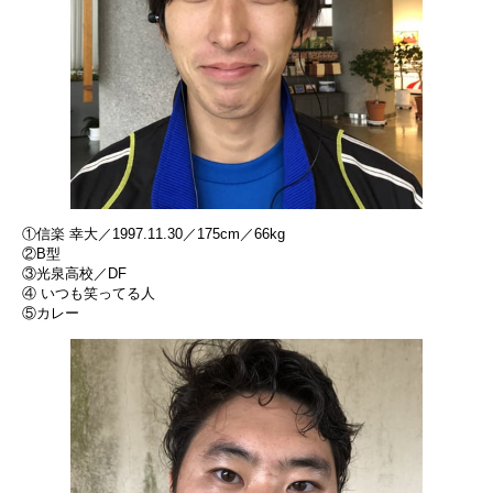
①信楽 幸大／1997.11.30／175cm／66kg
②B型
③光泉高校／DF
④ いつも笑ってる人
⑤カレー