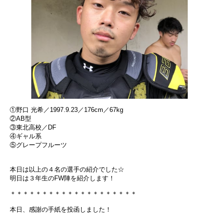
①野口 光希／1997.9.23／176cm／67kg
②AB型
③東北高校／DF
④ギャル系
⑤グレープフルーツ
本日は以上の４名の選手の紹介でした☆
明日は３年生のFW陣を紹介します！
＊＊＊＊＊＊＊＊＊＊＊＊＊＊＊＊＊＊＊＊
本日、感謝の手紙を投函しました！