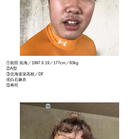
①前田 拓海／1997.6.19／177cm／83kg
②A型
③北海道栄高校／DF
④白石麻衣
⑤寿司