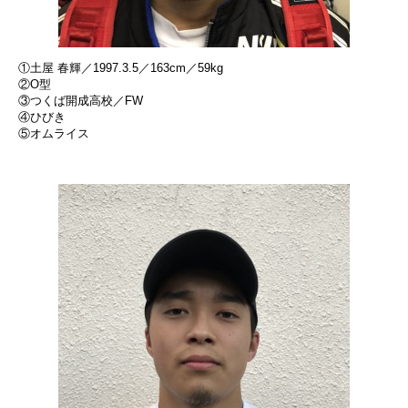
①土屋 春輝／1997.3.5／163cm／59kg
②O型
③つくば開成高校／FW
④ひびき
⑤オムライス