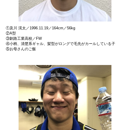
①及川 滉太／1996.11.19／164cm／56kg
②A型
③釧路工業高校／FW
④小柄、清楚系ギャル、髪型がロングで毛先がカールしている子
⑤お母さんのご飯