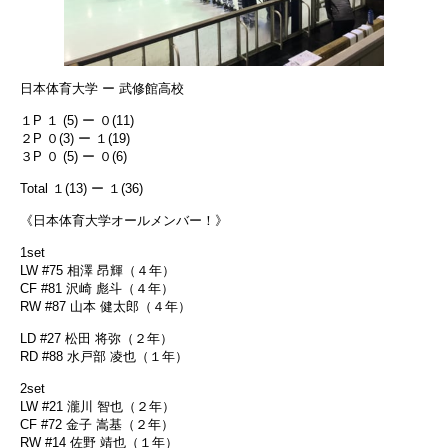
日本体育大学 ー 武修館高校
１P １ (5) ー ０(11)
２P ０(3) ー １(19)
３P ０ (5) ー ０(6)
Total １(13) ー １(36)
《日本体育大学オールメンバー！》
1set
LW #75 相澤 昂輝（４年）
CF #81 沢崎 彪斗（４年）
RW #87 山本 健太郎（４年）
LD #27 松田 将弥（２年）
RD #88 水戸部 凌也（１年）
2set
LW #21 瀧川 智也（２年）
CF #72 金子 嵩基（２年）
RW #14 佐野 靖也（１年）