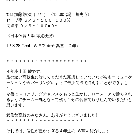
#33 加藤 颯汰（２年） 《13:00出場、無失点》
セーブ率 ６／６＊１００=１００%
失点率 ０／６＊１００=０%
《日本体育大学 得点状況》
1P 3:28 Goal FW #72 金子 嵩基（２年）
＊＊＊＊＊＊＊＊＊＊＊＊＊＊＊＊＊＊＊＊
４年小山田 峻です。
足の速い高校生に対してまだまだ完成していないながらもコミュニケ
ーションやカバーリングによって最少失点で抑えることができまし
た。
今後はスコアリングチャンスをもっと生かし、ロースコアで勝ちきれ
るようにチーム一丸となって残り半分の合宿で取り組んでいきたいと
思います。
武修館高校のみなさん、ありがとうございました!
＊＊＊＊＊＊＊＊＊＊＊＊＊＊＊＊＊＊＊
それでは、個性が豊かすぎる４年生のFW陣を紹介します！