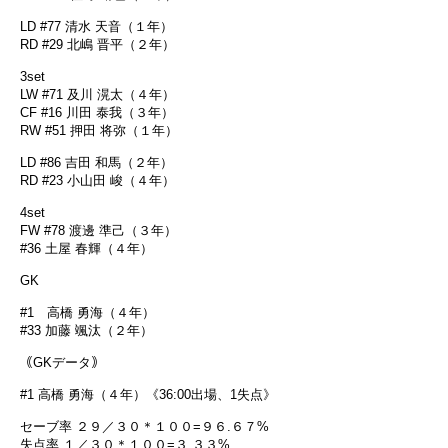
LD #77 清水 天音（１年）
RD #29 北嶋 晋平（２年）
3set
LW #71 及川 滉太（４年）
CF #16 川田 泰我（３年）
RW #51 押田 将弥（１年）
LD #86 吉田 和馬（２年）
RD #23 小山田 峻（４年）
4set
FW #78 渡邊 準己（３年）
#36 土屋 春輝（４年）
GK
#1 高橋 勇海（４年）
#33 加藤 颯汰（２年）
｟GKデータ｠
#1 高橋 勇海（４年）《36:00出場、1失点》
セーブ率 ２９／３０＊１００=９６.６７%
失点率 １／３０＊１００=３.３３%