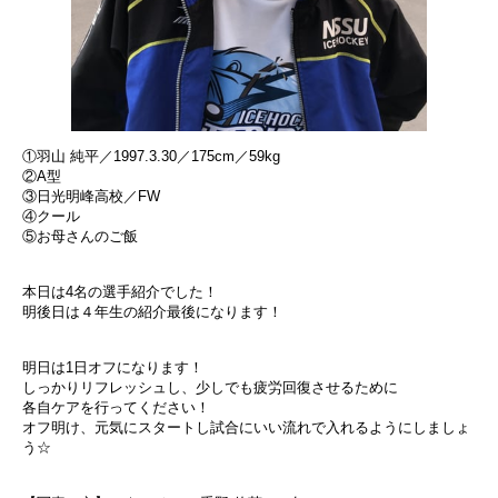
①羽山 純平／1997.3.30／175cm／59kg
②A型
③日光明峰高校／FW
④クール
⑤お母さんのご飯
本日は4名の選手紹介でした！
明後日は４年生の紹介最後になります！
明日は1日オフになります！
しっかりリフレッシュし、少しでも疲労回復させるために
各自ケアを行ってください！
オフ明け、元気にスタートし試合にいい流れで入れるようにしましょ
う☆