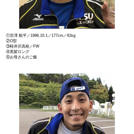
①宮澤 航平／1996.10.1／177cm／81kg
②O型
③軽井沢高校／FW
④黒髪ロング
⑤お母さんのご飯