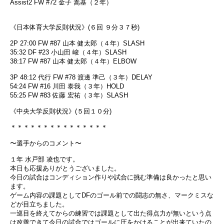
Assist2 FW #72 金子 嵩基（２年）
《日本体育大学反則状況》(６回 ９分３７秒)
2P 27:00 FW #87 山本 健太郎（４年）SLASH
35:32 DF #23 小山田 峻（４年）SLASH
38:17 FW #87 山本 健太郎（４年）ELBOW
3P 48:12 代行 FW #78 渡邊 準己（３年）DELAY
54:24 FW #16 川田 泰我（３年）HOLD
55:25 FW #83 佐藤 宏祐（３年）SLASH
《中央大学反則状況》(５回１０分)
＊＊＊＊＊＊＊＊＊＊＊＊＊＊＊
〜選手からのコメント〜
１年 水戸部 凌也です。
本日も応援ありがとうございました。
今日の試合はコンディション作りや試合に挑む準備は良かったと思い
ます。
ゲーム内容の課題としてDFのゴール前での闘志の無さ、マークミスな
どが目立ちました。
一巡目を終えてからの練習では課題として出た得点力が無いという点
は改善できて今日の試合ではゴールに圧をかけることが出来ていたの