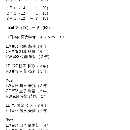
１P ０（14） ー １（20）
２P １（12） ー １（13）
３P １（12） ー ３（19）
Total ２（38） ー ５（52）
《日本体育大学オールメンバー！》
LW #81 沢崎 彪斗（４年）
CF #75 相澤 昂輝（４年）
RW #83 佐藤 宏祐（３年）
LD #27 松田 将弥（２年）
RD #79 伊藤 亮太（３年）
2set
LW #16 川田 泰我（３年）
CF #72 金子 嵩基（２年）
RW #14 佐野 靖也（１年）
LD #7 信楽 幸大（３年）
RD #77 清水 天音（１年）
3set
LW #87 山本 健太郎（４年）