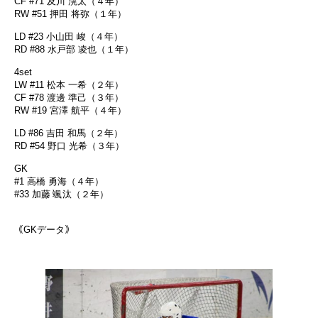
CF #71 及川 滉太（４年）
RW #51 押田 将弥（１年）
LD #23 小山田 峻（４年）
RD #88 水戸部 凌也（１年）
4set
LW #11 松本 一希（２年）
CF #78 渡邊 準己（３年）
RW #19 宮澤 航平（４年）
LD #86 吉田 和馬（２年）
RD #54 野口 光希（３年）
GK
#1 高橋 勇海（４年）
#33 加藤 颯汰（２年）
｟GKデータ｠