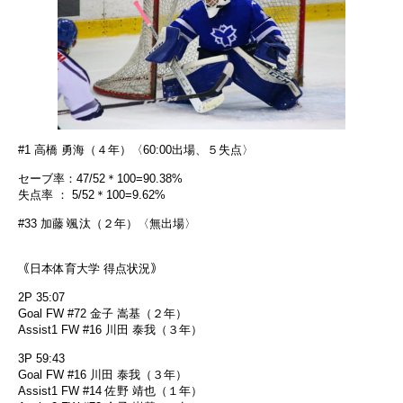
#1 高橋 勇海（４年）〈60:00出場、５失点〉
セーブ率：47/52＊100=90.38%
失点率 ： 5/52＊100=9.62%
#33 加藤 颯汰（２年）〈無出場〉
｟日本体育大学 得点状況｠
2P 35:07
Goal FW #72 金子 嵩基（２年）
Assist1 FW #16 川田 泰我（３年）
3P 59:43
Goal FW #16 川田 泰我（３年）
Assist1 FW #14 佐野 靖也（１年）