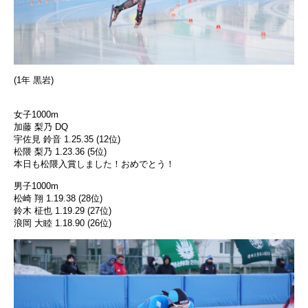
(1年 黒岩)
女子1000m
加藤 梨乃 DQ
宇佐見 鈴音 1.25.35 (12位)
松隈 梨乃 1.23.36 (5位)
本日も松隈入賞しました！おめでとう！
男子1000m
松崎 翔 1.19.38 (28位)
鈴木 柾也 1.19.29 (27位)
浪岡 大睦 1.18.90 (26位)