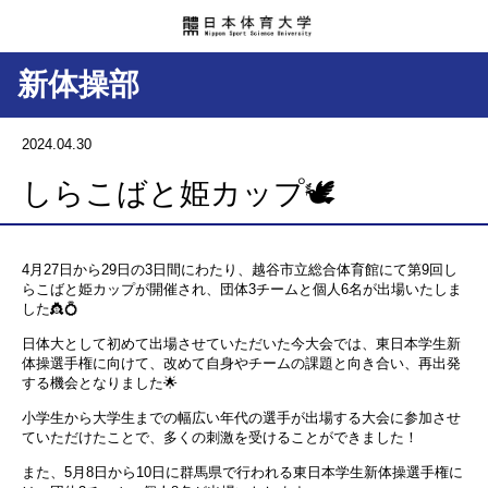
新体操部
2024.04.30
しらこばと姫カップ🕊️
4月27日から29日の3日間にわたり、越谷市立総合体育館にて第9回し
らこばと姫カップが開催され、団体3チームと個人6名が出場いたしま
した👸💍
日体大として初めて出場させていただいた今大会では、東日本学生新
体操選手権に向けて、改めて自身やチームの課題と向き合い、再出発
する機会となりました🌟
小学生から大学生までの幅広い年代の選手が出場する大会に参加させ
ていただけたことで、多くの刺激を受けることができました！
また、5月8日から10日に群馬県で行われる東日本学生新体操選手権に