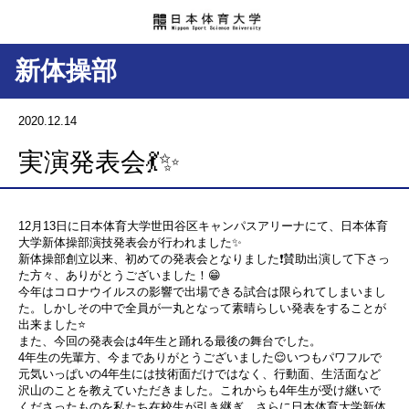
新体操部
2020.12.14
実演発表会💃✨
12月13日に日本体育大学世田谷区キャンパスアリーナにて、日本体育
大学新体操部演技発表会が行われました✨
新体操部創立以来、初めての発表会となりました❗賛助出演して下さっ
た方々、ありがとうございました！😁
今年はコロナウイルスの影響で出場できる試合は限られてしまいまし
た。しかしその中で全員が一丸となって素晴らしい発表をすることが
出来ました⭐️
また、今回の発表会は4年生と踊れる最後の舞台でした。
4年生の先輩方、今までありがとうございました😌いつもパワフルで
元気いっぱいの4年生には技術面だけではなく、行動面、生活面など
沢山のことを教えていただきました。これからも4年生が受け継いで
くださったものを私たち在校生が引き継ぎ、さらに日本体育大学新体