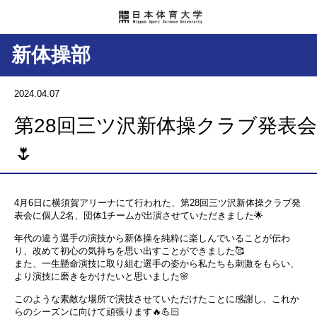
新体操部
2024.04.07
第28回三ツ沢新体操クラブ発表会
🌷
4月6日に横須賀アリーナにて行われた、第28回三ツ沢新体操クラブ発
表会に個人2名、団体1チームが出演させていただきました🌟
年代の違う選手の演技から新体操を純粋に楽しんでいることが伝わ
り、改めて初心の気持ちを思い出すことができました🥰
また、一生懸命演技に取り組む選手の姿から私たちも刺激をもらい、
より演技に磨きをかけたいと思いました🌸
このような素敵な場所で演技させていただけたことに感謝し、これか
らのシーズンに向けて頑張ります🔥💪🏻