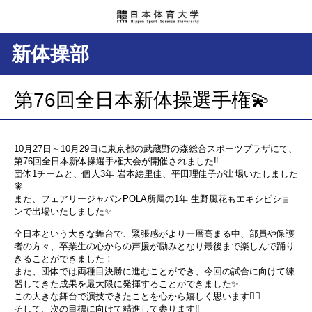
新体操部
第76回全日本新体操選手権💫
10月27日～10月29日に東京都の武蔵野の森総合スポーツプラザにて、
第76回全日本新体操選手権大会が開催されました‼️
団体1チームと、個人3年 岩本絵里佳、平田理佳子が出場いたしました
🧚
また、フェアリージャパンPOLA所属の1年 生野風花もエキシビショ
ンで出場いたしました✨️
全日本という大きな舞台で、緊張感がより一層高まる中、部員や保護
者の方々、卒業生の心からの声援が励みとなり最後まで楽しんで踊り
きることができました！
また、団体では両種目決勝に進むことができ、今回の試合に向けて練
習してきた成果を最大限に発揮することができました✨
この大きな舞台で演技できたことを心から嬉しく思います❤️‍🔥
そして、次の目標に向けて精進して参ります‼️