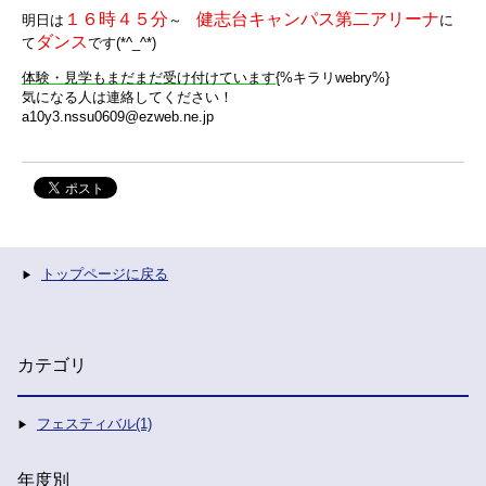
１６時４５分
健志台キャンパス第二アリーナ
明日は
～
に
ダンス
て
です(*^_^*)
体験・見学もまだまだ受け付けています
{%キラリwebry%}
気になる人は連絡してください！
a10y3.nssu0609@ezweb.ne.jp
トップページに戻る
カテゴリ
フェスティバル(1)
年度別