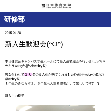
研修部
2015.04.28
新入生歓迎会(^O^)
本日健志台キャンパス学生ホールにて新入生歓迎会を行いました{%キ
ラキラwebry%}{%春webry%}
１６
男女合わせて
名の新入生が来てくれました{%拍手webry%}{%万
歳webry%}
１年生のみならず２、３年生も入部希望者がいて嬉しいです(^○^)
新入生の様子