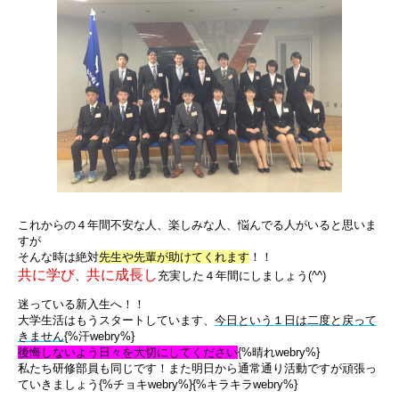
これからの４年間不安な人、楽しみな人、悩んでる人がいると思いま
すが
そんな時は絶対
先生や先輩が助けてくれます
！！
共に学び
共に成長し
、
充実した４年間にしましょう(^^)
迷っている新入生へ！！
大学生活はもうスタートしています、
今日という１日は二度と戻って
きません
{%汗webry%}
後悔しないよう日々を大切にしてください
{%晴れwebry%}
私たち研修部員も同じです！また明日から通常通り活動ですが頑張っ
ていきましょう{%チョキwebry%}{%キラキラwebry%}