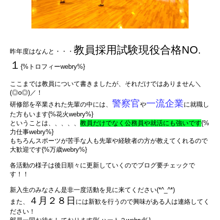
教員採用試験現役合格NO.
昨年度はなんと・・・
１
{%トロフィーwebry%}
ここまでは教員について書きましたが、それだけではありません＼
(◎o◎)／！
警察官
一流企業
研修部を卒業された先輩の中には、
や
に就職し
た方もいます{%花火webry%}
ということは、、、、、
教員だけでなく公務員や就活にも強いです
{%
力仕事webry%}
もちろんスポーツが苦手な人も先輩や経験者の方が教えてくれるので
大歓迎です{%万歳webry%}
各活動の様子は後日順々に更新していくのでブログ要チェックで
す！！
新入生のみなさん是非一度活動を見に来てください(*^_^*)
４月２８日
また、
には新歓を行うので興味がある人は連絡してく
ださい！