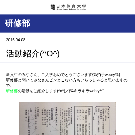
研修部
2015.04.08
活動紹介(^O^)
新入生のみなさん、ご入学おめでとうございます{%拍手webry%}
研修部と聞いてみなさんピンとこない方もいらっしゃると思いますの
で、
研修部
の活動をご紹介します(^o^)／{%キラキラwebry%}