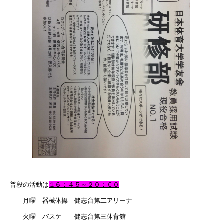
普段の活動は
１６：４５～２０：００
月曜 器械体操 健志台第二アリーナ
火曜 バスケ 健志台第三体育館