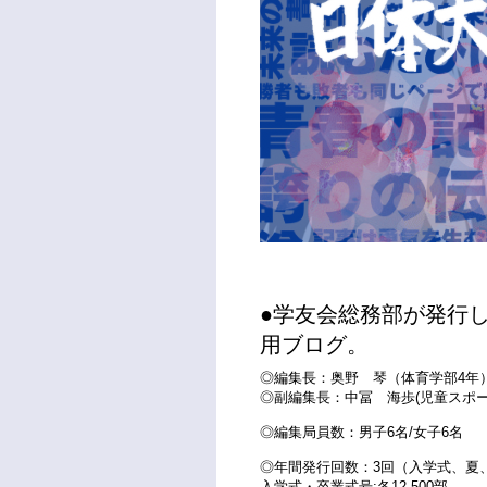
学友会総務部が発行
用ブログ。
◎編集長：奥野 琴（体育学部4年
◎副編集長：中冨 海歩(児童スポー
◎編集局員数：男子6名/女子6名
◎年間発行回数：3回（入学式、夏
入学式・卒業式号:各12,500部