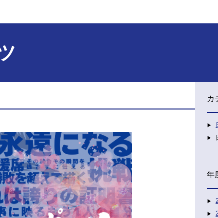
ツ
カ
年