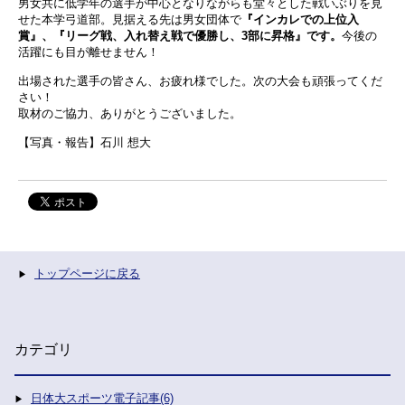
男女共に低学年の選手が中心となりながらも堂々とした戦いぶりを見
せた本学弓道部。見据える先は男女団体で
『インカレでの上位入
賞』、『リーグ戦、入れ替え戦で優勝し、3部に昇格』です。
今後の
活躍にも目が離せません！
出場された選手の皆さん、お疲れ様でした。次の大会も頑張ってくだ
さい！
取材のご協力、ありがとうございました。
【写真・報告】石川 想大
トップページに戻る
カテゴリ
日体大スポーツ電子記事(6)