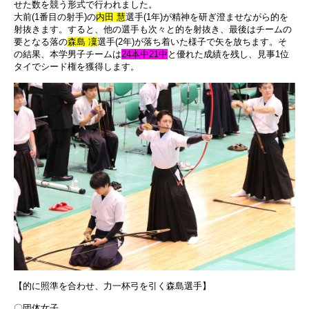
せた数を競う形式で行われました。
大前(1番目の射手)の
内田 慧
選手(1年)が精神を研ぎ澄ませながら的を
射抜きます。すると、他の選手も次々と的を射抜き、最後はチームの
要となる落の
森島 凜
選手(2年)が落ち着いた様子で矢を放ちます。そ
の結果、本学男子チームは
24本中21中
と優れた成績を残し、見事1位
タイでシード権を獲得します。
【的に照準を合わせ、力一杯弓を引く森島選手】
〇団体女子