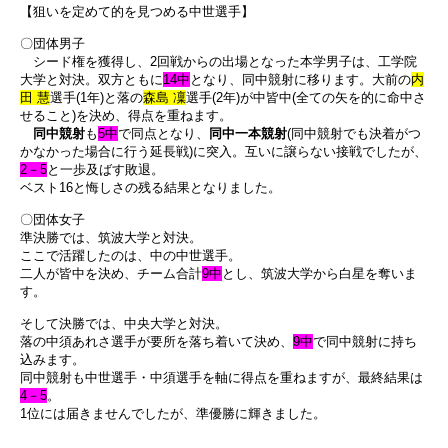
【狙いを定めて的を見つめる中世選手】
〇団体男子
シード権を獲得し、2回戦からの出場となった本学男子は、工学院
大学と対決。双方ともに
14中
となり、同中競射に移ります。大前の
内
田 慧
選手(1年)と落の
森島 凜
選手(2年)が中皆中(全ての矢を的に命中さ
せること)を決め、得点を重ねます。
同中競射
も
5中
で同点となり、
同中一本競射
(同中競射でも決着がつ
かなかった場合に行う延長戦)に突入。互いに譲らない接戦でしたが、
2－5
と一歩及ばす敗退。
ベスト16と悔しさの残る結果となりました。
〇団体女子
準決勝では、筑波大学と対決。
ここで活躍したのは、中の中世選手。
二人が皆中を決め、チーム合計
9中
とし、筑波大学から白星を奪いま
す。
そして決勝では、中央大学と対決。
落の中須あれさ選手が要所を落ち着いて決め、
9中
で同中競射に持ち
込みます。
同中競射も中世選手・中須選手を軸に得点を重ねますが、最終結果は
4－5
。
1位には届きませんでしたが、準優勝に輝きました。