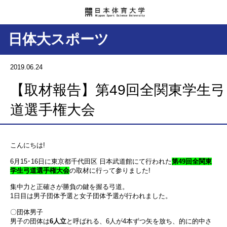
日体大スポーツ
2019.06.24
【取材報告】第49回全関東学生弓
道選手権大会
こんにちは!
6月15･16日に東京都千代田区 日本武道館にて行われた
第49回全関東
学生弓道選手権大会
の取材に行って参りました!
集中力と正確さが勝負の鍵を握る弓道。
1日目は男子団体予選と女子団体予選が行われました。
〇団体男子
男子の団体は
6人立
と呼ばれる、6人が4本ずつ矢を放ち、的に的中さ