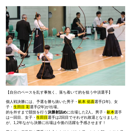
【自分のペースを乱す事無く、落ち着いて的を狙う中須選手】
個人戦決勝には、予選を勝ち抜いた男子・
畝本 佑喜
選手(1年)、女
子・
生田目 彩
選手(2年)が出場。
的を外すまで競技を行う
決勝射詰め
に出場した2人。男子・
畝本
選手
は一回目、女子・
生田目
選手は2回目でそれぞれ敗退となりました
が、1,2年ながら決勝に出場は今後の活躍を予感させます！