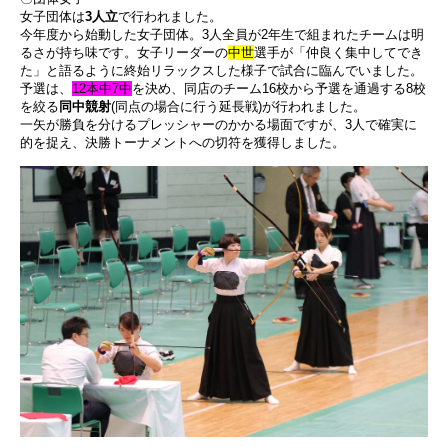
女子団体は
3人立
で行われました。
今年度から始動した女子団体。3人全員が2年生で組まれたチームは明
るさが持ち味です。女子リーダーの
中世
選手が「仲良く集中してでき
た」と語るように終始リラックスした様子で試合に臨んでいました。
予選は、
12本中7中
を決め、同店のチーム16校から予選を通過する8校
を絞る
同中競射
(同点の場合に行う延長戦)が行われました。
一矢が勝負を分けるプレッシャーのかかる場面ですが、3人で確実に
的を捉え、決勝トーナメントへの切符を獲得しました。