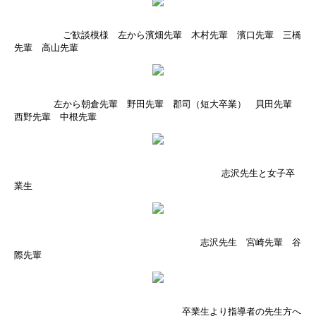
ご歓談模様 左から濱畑先輩 木村先輩 濱口先輩 三橋
先輩 高山先輩
左から朝倉先輩 野田先輩 郡司（短大卒業） 貝田先輩
西野先輩 中根先輩
志沢先生と女子卒
業生
志沢先生 宮崎先輩 谷
際先輩
卒業生より指導者の先生方へ