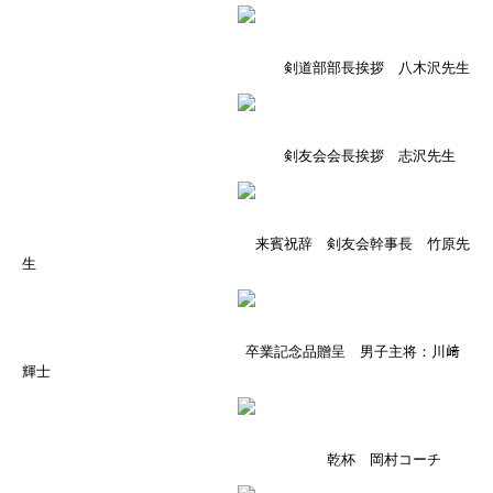
剣道部部長挨拶 八木沢先生
剣友会会長挨拶 志沢先生
来賓祝辞 剣友会幹事長 竹原先
生
卒業記念品贈呈 男子主将：川﨑
輝士
乾杯 岡村コーチ