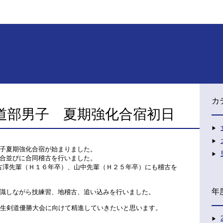
カ
道部男子 夏期強化合宿初日
子夏期強化合宿が始まりました。
合並びに合同稽古を行いました。
古澤先輩（Ｈ１６年卒）、山中先輩（Ｈ２５年卒）にも稽古を
年
識しながら技練習、地稽古、追い込みを行いました。
学生剣道優勝大会に向けて精進していきたいと思います。