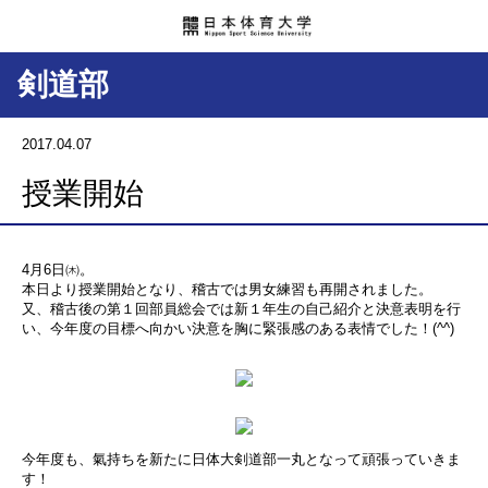
剣道部
2017.04.07
授業開始
4月6日㈭。
本日より授業開始となり、稽古では男女練習も再開されました。
又、稽古後の第１回部員総会では新１年生の自己紹介と決意表明を行
い、今年度の目標へ向かい決意を胸に緊張感のある表情でした！(^^)
今年度も、氣持ちを新たに日体大剣道部一丸となって頑張っていきま
す！