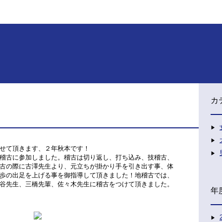
カ
せて頂きます、２年秋本です！
稽古に参加しました。稽古は切り返し、打ち込み、技稽古、
古の際に古澤先生より、元立ちが掛かり手を引き出す事、体
歩の出足を上げる事を御指導して頂きました！地稽古では、
谷先生、三橋先輩、佐々木先生に稽古をつけて頂きました。
年