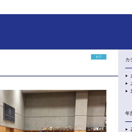
女子
カ
年