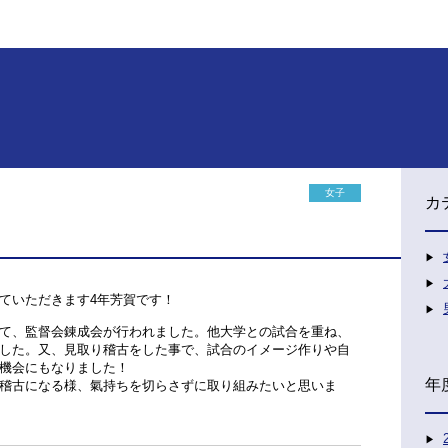
女子
カ
ていただきます4年芳賀です！
て、監督会錬成会が行われました。他大学との試合を重ね、
した。又、見取り稽古をした事で、試合のイメージ作りや自
機会にもなりました！
年
稽古になる様、氣持ちを切らさずに取り組みたいと思いま