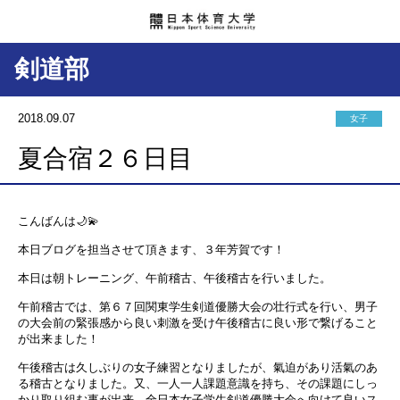
剣道部
2018.09.07
女子
夏合宿２６日目
こんばんは🌙💫
本日ブログを担当させて頂きます、３年芳賀です！
本日は朝トレーニング、午前稽古、午後稽古を行いました。
午前稽古では、第６７回関東学生剣道優勝大会の壮行式を行い、男子
の大会前の緊張感から良い刺激を受け午後稽古に良い形で繋げること
が出来ました！
午後稽古は久しぶりの女子練習となりましたが、氣迫があり活氣のあ
る稽古となりました。又、一人一人課題意識を持ち、その課題にしっ
かり取り組む事が出来、全日本女子学生剣道優勝大会へ向けて良いス